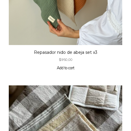
Repasador nido de abeja set x3
$
950,00
Add to cart