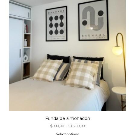
Funda de almohadón
$
900,00
–
$
1.700,00
Select options