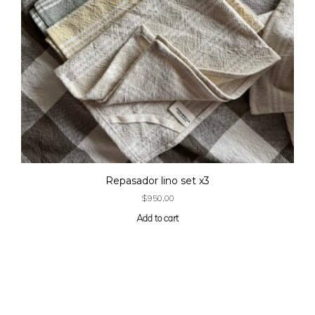
Repasador lino set x3
$
950,00
Add to cart