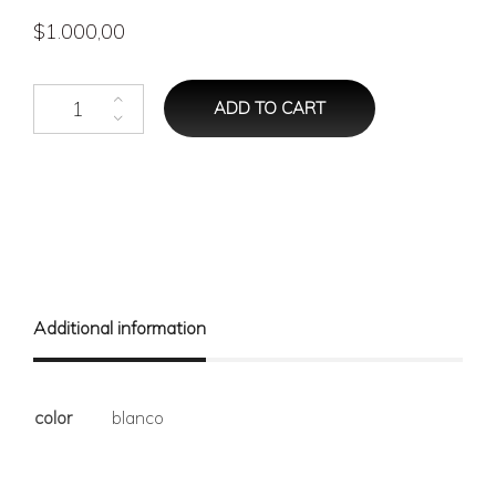
$
1.000,00
Toalla de mano con volado simple quantity
ADD TO CART
Additional information
color
blanco