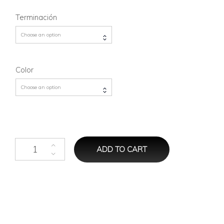
Terminación
Choose an option
Color
Choose an option
Mantel quantity
ADD TO CART