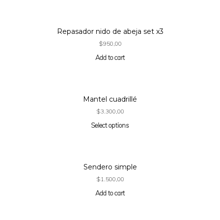
Repasador nido de abeja set x3
$
950,00
Add to cart
Mantel cuadrillé
$
3.300,00
Select options
Sendero simple
$
1.500,00
Add to cart