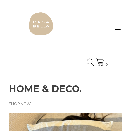
Ir
al
contenido
Alte
nav
0
HOME & DECO.
SHOP NOW