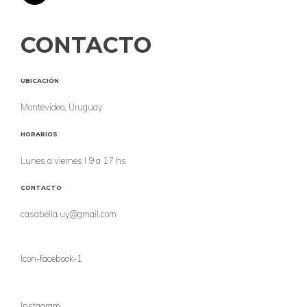
CONTACTO
UBICACIÓN
Montevideo, Uruguay
HORARIOS
Lunes a viernes l 9 a 17 hs
CONTACTO
casabella.uy@gmail.com
Icon-facebook-1
Instagram